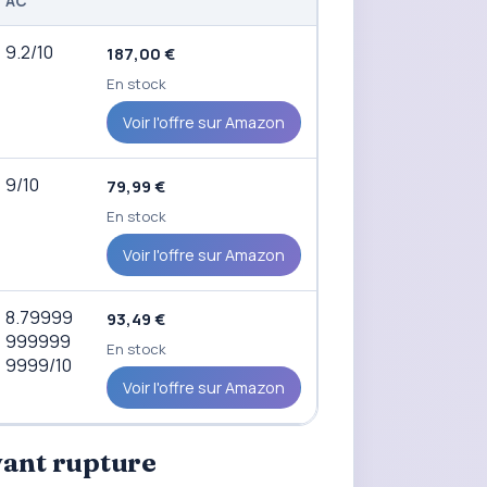
AC
9.2/10
187,00 €
En stock
Voir l'offre sur Amazon
9/10
79,99 €
En stock
Voir l'offre sur Amazon
8.79999
93,49 €
999999
En stock
9999/10
Voir l'offre sur Amazon
vant rupture