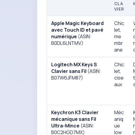
CLA
VIER
Apple Magic Keyboard
Chic
avec Touch ID et pavé
let,
numérique
(ASIN:
me
B0DL6LNTMV)
mbr
ane
Logitech MX Keys S
Chic
Clavier sans Fil
(ASIN:
let,
B07W6JFM87)
cise
aux
Keychron K3 Clavier
Méc
mécanique sans Fil
aniq
Ultra-Mince
(ASIN:
ue
B0C2HGD7MX)
low