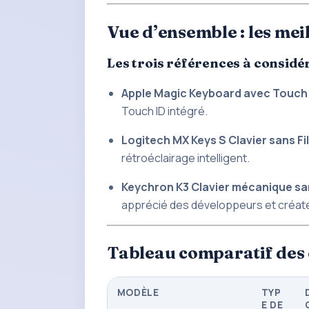
Vue d’ensemble : les me
Les trois références à considé
Apple Magic Keyboard avec Touch 
Touch ID intégré.
Logitech MX Keys S Clavier sans Fil
rétroéclairage intelligent.
Keychron K3 Clavier mécanique san
apprécié des développeurs et créate
Tableau comparatif des
MODÈLE
TYP
E DE