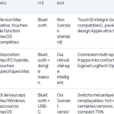
MAC
ITÉ
AGE
Version Mac
Bluet
Non
Touch ID intégré (s
native, touches
ooth
(versio
compatibles), pavé
de fonction
n
design Apple ultra-
macOS
standa
complètes
rd)
Disposition
Bluet
Oui,
Connexion multi‑app
Mac/PC hybride,
ooth +
rétroé
frappe très confort
touches
dongl
clairag
logiciel Logitech O
spécifiques Mac
e
e
maiso
intellig
n
ent
Kit de keycaps
Bluet
Oui
Switchs mécaniques
Mac/Windows,
ooth +
(suivan
remplaçables, hot‑
raccourcis
USB‑
t
certaines versions,
macOS
C
versio
compact 75%