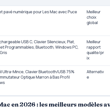
et pavé numérique pour Les Mac avec Puce
Meilleur
choix
global
chargeable USB C, Clavier Silencieux, Plat,
Meilleur
 et Programmables, Bluetooth, Windows PC,
rapport
Gris
qualite/pr
ix
il Ultra-Mince, Clavier Bluetooth/USB 75%
Alternativ
ommutateur Optique Marron à Bas Profil
e
ows
Mac
en 2026 : les meilleurs modèles a