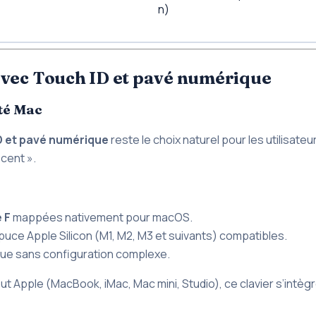
n)
vec Touch ID et pavé numérique
té Mac
D et pavé numérique
reste le choix naturel pour les utilisat
cent ».
 F
mappées nativement pour macOS.
puce Apple Silicon (M1, M2, M3 et suivants) compatibles.
ue sans configuration complexe.
ut Apple (MacBook, iMac, Mac mini, Studio), ce clavier s’intègr