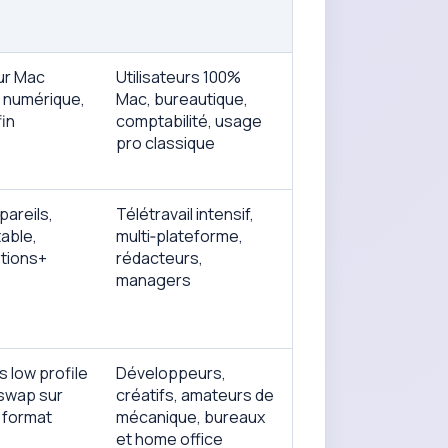
ur Mac
Utilisateurs 100%
 numérique,
Mac, bureautique,
fin
comptabilité, usage
pro classique
areils,
Télétravail intensif,
able,
multi‑plateforme,
ptions+
rédacteurs,
managers
 low profile
Développeurs,
swap sur
créatifs, amateurs de
 format
mécanique, bureaux
et home office