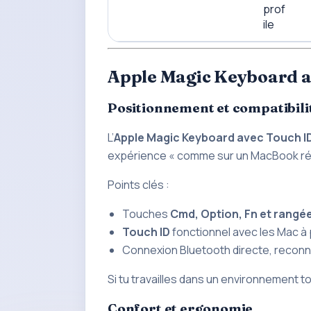
prof
ile
Apple Magic Keyboard a
Positionnement et compatibili
L’
Apple Magic Keyboard avec Touch I
expérience « comme sur un MacBook ré
Points clés :
Touches
Cmd, Option, Fn et rangée
Touch ID
fonctionnel avec les Mac à 
Connexion Bluetooth directe, reconn
Si tu travailles dans un environnement to
Confort et ergonomie