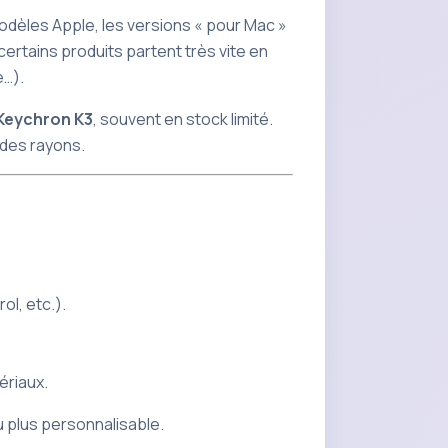
modèles Apple, les versions «
pour Mac
»
rtains produits partent très vite en
e…).
Keychron K3
, souvent en stock limité.
 des rayons.
ol, etc.).
ériaux.
u plus personnalisable.