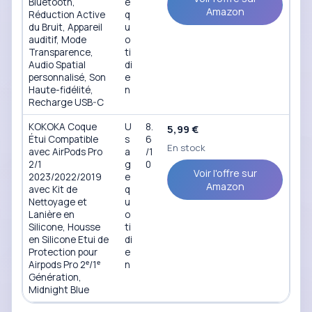
Bluetooth,
e
Amazon
Réduction Active
q
du Bruit, Appareil
u
auditif, Mode
o
Transparence,
ti
Audio Spatial
di
personnalisé, Son
e
Haute-fidélité,
n
Recharge USB-C
KOKOKA Coque
U
8.
5,99 €
Étui Compatible
s
6
En stock
avec AirPods Pro
a
/1
2/1
g
0
Voir l'offre sur
2023/2022/2019
e
Amazon
avec Kit de
q
Nettoyage et
u
Lanière en
o
Silicone, Housse
ti
en Silicone Etui de
di
Protection pour
e
Airpods Pro 2ᵉ/1ᵉ
n
Génération,
Midnight Blue