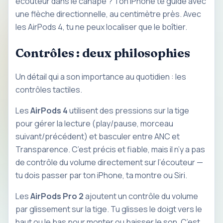
écouteur dans le canapé ? Ton iPhone te guide avec
une flèche directionnelle, au centimètre près. Avec
les AirPods 4, tu ne peux localiser que le boîtier.
Contrôles : deux philosophies
Un détail qui a son importance au quotidien : les
contrôles tactiles.
Les
AirPods 4
utilisent des pressions sur la tige
pour gérer la lecture (play/pause, morceau
suivant/précédent) et basculer entre ANC et
Transparence. C’est précis et fiable, mais il n’y a pas
de contrôle du volume directement sur l’écouteur —
tu dois passer par ton iPhone, ta montre ou Siri.
Les
AirPods Pro 2
ajoutent un contrôle du volume
par glissement sur la tige. Tu glisses le doigt vers le
haut ou le bas pour monter ou baisser le son. C’est