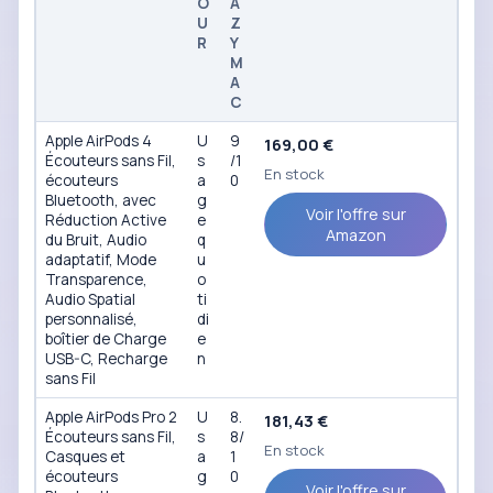
O
A
U
Z
R
Y
M
A
C
Apple AirPods 4
U
9
169,00 €
Écouteurs sans Fil,
s
/1
En stock
écouteurs
a
0
Bluetooth, avec
g
Voir l'offre sur
Réduction Active
e
Amazon
du Bruit, Audio
q
adaptatif, Mode
u
Transparence,
o
Audio Spatial
ti
personnalisé,
di
boîtier de Charge
e
USB-C, Recharge
n
sans Fil
Apple AirPods Pro 2
U
8.
181,43 €
Écouteurs sans Fil,
s
8/
En stock
Casques et
a
1
écouteurs
g
0
Voir l'offre sur