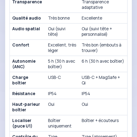
Transparence
Transparence
adaptative
Qualité audio
Très bonne
Excellente
Audio spatial
Oui (suivi
Oui (suivi tête +
tête)
personnalisé)
Confort
Excellent, très
Très bon (embouts à
léger
trouver)
Autonomie
5 h (30 h avec
6 h (30 h avec boîtier)
(ANC)
boîtier)
Charge
USB-C
USB-C + MagSafe +
boîtier
Qi
Résistance
IP54
IP54
Haut-parleur
Oui
Oui
boîtier
Localiser
Boîtier
Boîtier + écouteurs
(puce U1)
uniquement
Contrôle du
Tige
Tige (glissement)