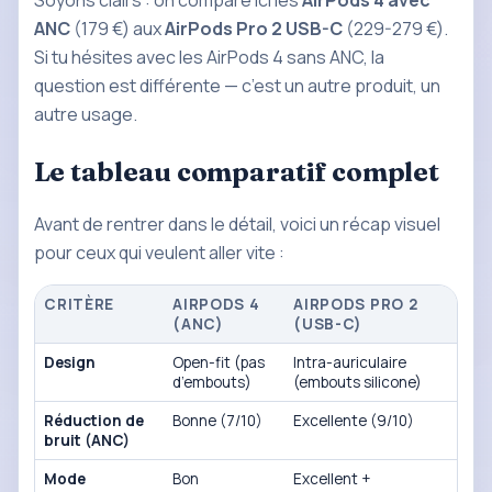
Soyons clairs : on compare ici les
AirPods 4 avec
ANC
(179 €) aux
AirPods Pro 2 USB-C
(229-279 €).
Si tu hésites avec les AirPods 4 sans ANC, la
question est différente — c’est un autre produit, un
autre usage.
Le tableau comparatif complet
Avant de rentrer dans le détail, voici un récap visuel
pour ceux qui veulent aller vite :
CRITÈRE
AIRPODS 4
AIRPODS PRO 2
(ANC)
(USB-C)
Design
Open-fit (pas
Intra-auriculaire
d’embouts)
(embouts silicone)
Réduction de
Bonne (7/10)
Excellente (9/10)
bruit (ANC)
Mode
Bon
Excellent +