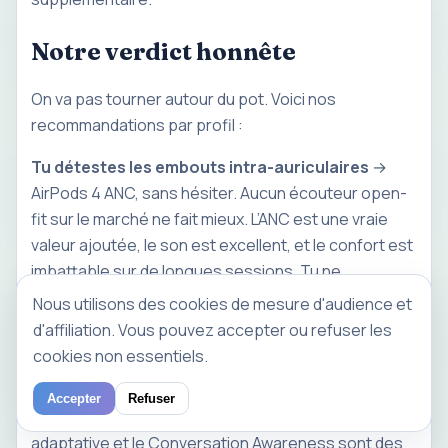
Notre verdict honnête
On va pas tourner autour du pot. Voici nos
recommandations par profil :
Tu détestes les embouts intra-auriculaires
→
AirPods 4 ANC, sans hésiter. Aucun écouteur open-
fit sur le marché ne fait mieux. L’ANC est une vraie
valeur ajoutée, le son est excellent, et le confort est
imbattable sur de longues sessions. Tu ne
regretteras pas ton achat.
Nous utilisons des cookies de mesure d'audience et
d'affiliation. Vous pouvez accepter ou refuser les
Tu veux la meilleure réduction de bruit Apple
→
cookies non essentiels.
AirPods Pro 2. L’écart en ANC est trop important
pour être ignoré. Si c’est ta priorité, il n’y a pas
Accepter
Refuser
d’alternative dans la gamme Apple. La Transparence
adaptative et le Conversation Awareness sont des