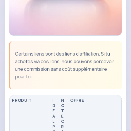
Certains liens sont des liens d'affiliation. Si tu
achètes via ces liens, nous pouvons percevoir
une commission sans coût supplémentaire
pour toi.
PRODUIT
I
N
OFFRE
D
O
E
T
A
E
L
C
P
R